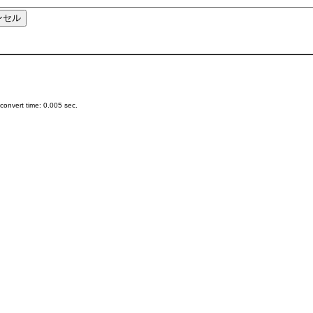
onvert time: 0.005 sec.