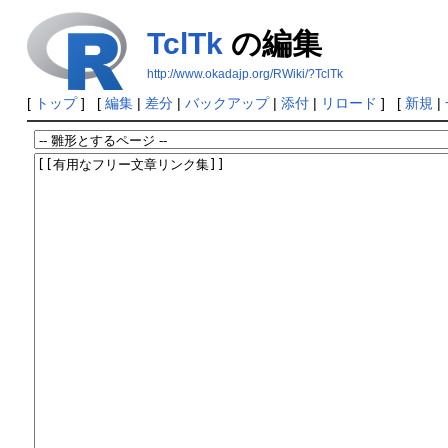
TclTk
の編集
http://www.okadajp.org/RWiki/?TclTk
[
トップ
] [
編集
|
差分
|
バックアップ
|
添付
|
リロード
] [
新規
|