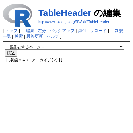
TableHeader
の編集
http://www.okadajp.org/RWiki/?TableHeader
[
トップ
] [
編集
|
差分
|
バックアップ
|
添付
|
リロード
] [
新規
|
一覧
|
検索
|
最終更新
|
ヘルプ
]