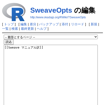
SweaveOpts
の編集
http://www.okadajp.org/RWiki/?SweaveOpts
[
トップ
] [
編集
|
差分
|
バックアップ
|
添付
|
リロード
] [
新規
|
一覧
|
検索
|
最終更新
|
ヘルプ
]