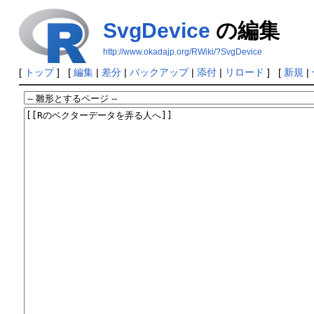
SvgDevice
の編集
http://www.okadajp.org/RWiki/?SvgDevice
[
トップ
] [
編集
|
差分
|
バックアップ
|
添付
|
リロード
] [
新規
|