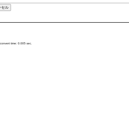
onvert time: 0.005 sec.