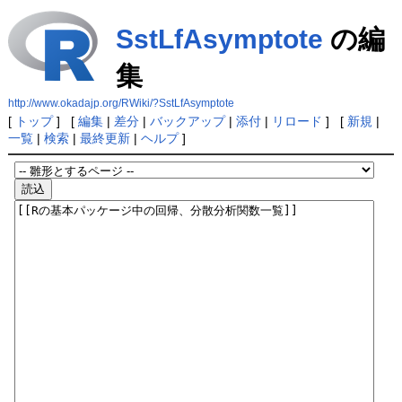
SstLfAsymptote
の編
集
http://www.okadajp.org/RWiki/?SstLfAsymptote
[
トップ
] [
編集
|
差分
|
バックアップ
|
添付
|
リロード
] [
新規
|
一覧
|
検索
|
最終更新
|
ヘルプ
]