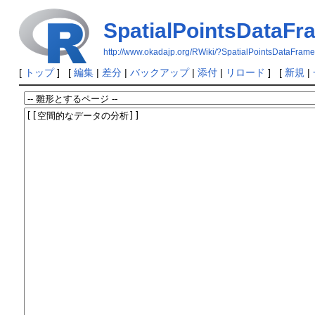
SpatialPointsDataFr
http://www.okadajp.org/RWiki/?SpatialPointsDataFrame
[
トップ
] [
編集
|
差分
|
バックアップ
|
添付
|
リロード
] [
新規
|