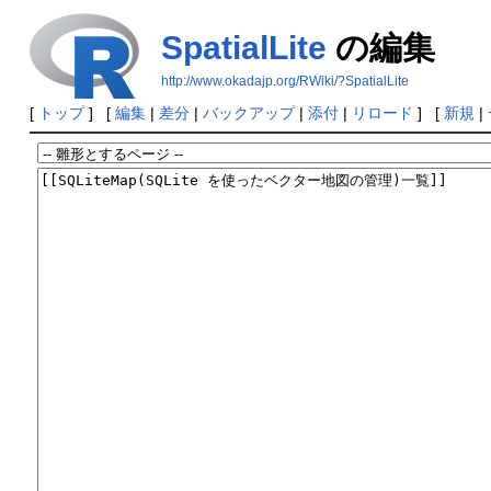
SpatialLite
の編集
http://www.okadajp.org/RWiki/?SpatialLite
[
トップ
] [
編集
|
差分
|
バックアップ
|
添付
|
リロード
] [
新規
|