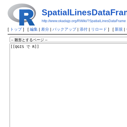
SpatialLinesDataFr
http://www.okadajp.org/RWiki/?SpatialLinesDataFrame
[
トップ
] [
編集
|
差分
|
バックアップ
|
添付
|
リロード
] [
新規
|