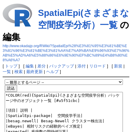
SpatialEpi(さまざまな
空間疫学分析）一覧
の
編集
http://www.okadajp.org/RWiki/?SpatialEpi%28%E3%81%95%E3%81%BE%E
3%81%96%E3%81%BE%E3%81%AA%E7%A9%BA%E9%96%93%E7%96%
AB%E5%AD%A6%E5%88%86%E6%9E%90%EF%BC%89%E4%B8%80%E
8%A6%A7
[
トップ
] [
編集
|
差分
|
バックアップ
|
添付
|
リロード
] [
新規
|
一覧
|
検索
|
最終更新
|
ヘルプ
]