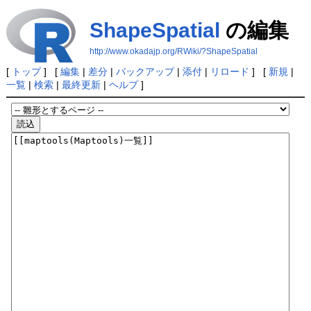
ShapeSpatial
の編集
http://www.okadajp.org/RWiki/?ShapeSpatial
[
トップ
] [
編集
|
差分
|
バックアップ
|
添付
|
リロード
] [
新規
|
一覧
|
検索
|
最終更新
|
ヘルプ
]