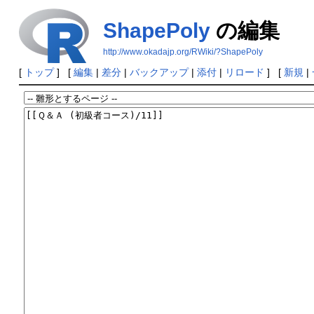
ShapePoly
の編集
http://www.okadajp.org/RWiki/?ShapePoly
[
トップ
] [
編集
|
差分
|
バックアップ
|
添付
|
リロード
] [
新規
|