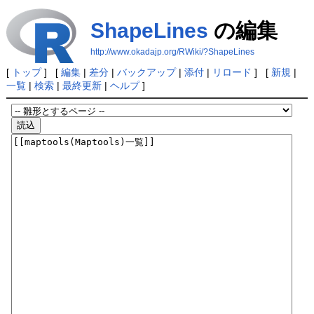
ShapeLines
の編集
http://www.okadajp.org/RWiki/?ShapeLines
[
トップ
] [
編集
|
差分
|
バックアップ
|
添付
|
リロード
] [
新規
|
一覧
|
検索
|
最終更新
|
ヘルプ
]