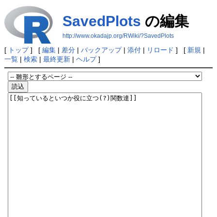
SavedPlots
の編集
http://www.okadajp.org/RWiki/?SavedPlots
[
トップ
] [
編集
|
差分
|
バックアップ
|
添付
|
リロード
] [
新規
|
一覧
|
検索
|
最終更新
|
ヘルプ
]