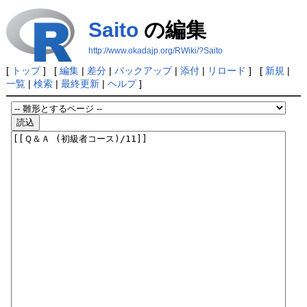
Saito
の編集
http://www.okadajp.org/RWiki/?Saito
[
トップ
] [
編集
|
差分
|
バックアップ
|
添付
|
リロード
] [
新規
|
一覧
|
検索
|
最終更新
|
ヘルプ
]