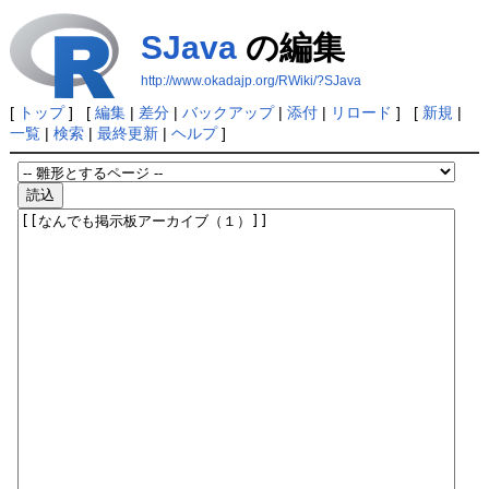
SJava
の編集
http://www.okadajp.org/RWiki/?SJava
[
トップ
] [
編集
|
差分
|
バックアップ
|
添付
|
リロード
] [
新規
|
一覧
|
検索
|
最終更新
|
ヘルプ
]