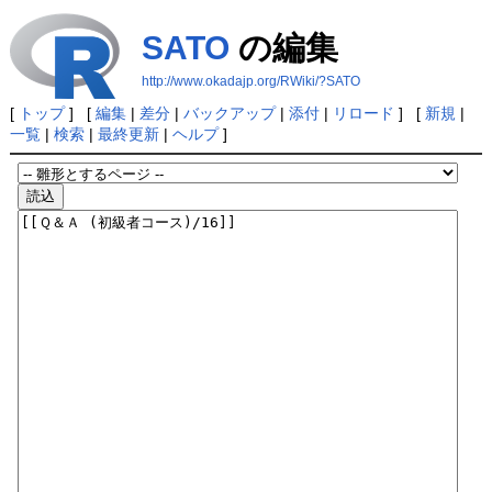
SATO
の編集
http://www.okadajp.org/RWiki/?SATO
[
トップ
] [
編集
|
差分
|
バックアップ
|
添付
|
リロード
] [
新規
|
一覧
|
検索
|
最終更新
|
ヘルプ
]