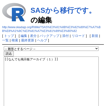
SASから移行です。
の編集
http://www.okadajp.org/RWiki/?SAS%E3%81%8B%E3%82%89%E7%A7%B
B%E8%A1%8C%E3%81%A7%E3%81%99%E3%80%82
[
トップ
] [
編集
|
差分
|
バックアップ
|
添付
|
リロード
] [
新規
|
一覧
|
検索
|
最終更新
|
ヘルプ
]