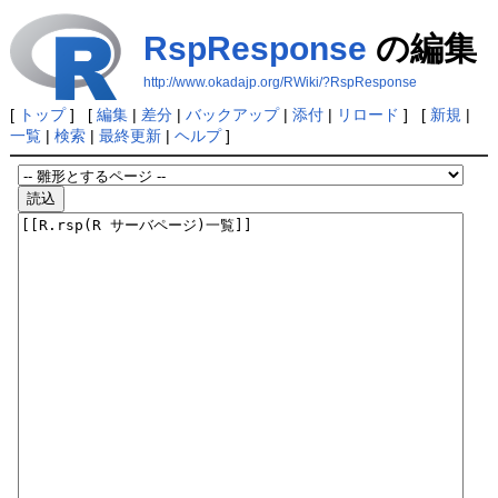
RspResponse
の編集
http://www.okadajp.org/RWiki/?RspResponse
[
トップ
] [
編集
|
差分
|
バックアップ
|
添付
|
リロード
] [
新規
|
一覧
|
検索
|
最終更新
|
ヘルプ
]