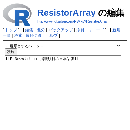
ResistorArray
の編集
http://www.okadajp.org/RWiki/?ResistorArray
[
トップ
] [
編集
|
差分
|
バックアップ
|
添付
|
リロード
] [
新規
|
一覧
|
検索
|
最終更新
|
ヘルプ
]