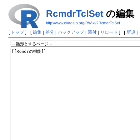
RcmdrTclSet
の編集
http://www.okadajp.org/RWiki/?RcmdrTclSet
[
トップ
] [
編集
|
差分
|
バックアップ
|
添付
|
リロード
] [
新規
|