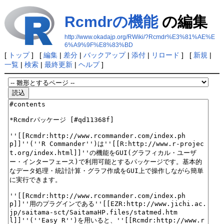
Rcmdrの機能
の編集
http://www.okadajp.org/RWiki/?Rcmdr%E3%81%AE%E
6%A9%9F%E8%83%BD
[
トップ
] [
編集
|
差分
|
バックアップ
|
添付
|
リロード
] [
新規
|
一覧
|
検索
|
最終更新
|
ヘルプ
]