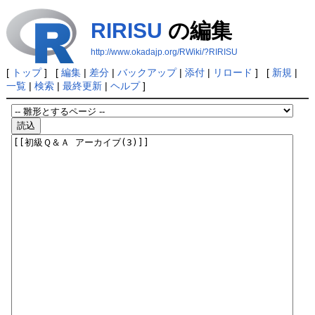
RIRISU
の編集
http://www.okadajp.org/RWiki/?RIRISU
[
トップ
] [
編集
|
差分
|
バックアップ
|
添付
|
リロード
] [
新規
|
一覧
|
検索
|
最終更新
|
ヘルプ
]