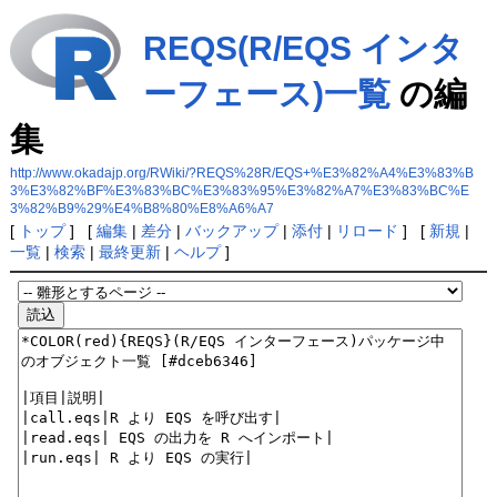
REQS(R/EQS インタ
ーフェース)一覧
の編
集
http://www.okadajp.org/RWiki/?REQS%28R/EQS+%E3%82%A4%E3%83%B
3%E3%82%BF%E3%83%BC%E3%83%95%E3%82%A7%E3%83%BC%E
3%82%B9%29%E4%B8%80%E8%A6%A7
[
トップ
] [
編集
|
差分
|
バックアップ
|
添付
|
リロード
] [
新規
|
一覧
|
検索
|
最終更新
|
ヘルプ
]