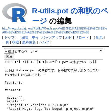
R-utils.pot の和訳のペ
ージ
の編集
http://www.okadajp.org/RWiki/?R-utils.pot+%E3%81%AE%E5%92%8C%E8%
A8%B3%E3%81%AE%E3%83%9A%E3%83%BC%E3%82%B8
[
トップ
] [
編集
|
差分
|
バックアップ
|
添付
|
リロード
] [
新規
|
一覧
|
検索
|
最終更新
|
ヘルプ
]