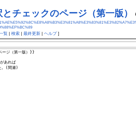
t の和訳とチェックのページ（第一版）
cs.pot+%E3%81%AE%E5%92%8C%E8%A8%B3%E3%81%A8%E3%83%81%E3%82
9%88%EF%BC%89
一覧
|
検索
|
最終更新
|
ヘルプ
]