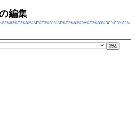
の編集
%A7%E3%83%83%E3%82%AF%E3%81%AE%E3%83%9A%E3%83%BC%E3%82%