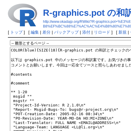
R-graphics.po
http://www.okadajp.org/RWiki/?R-graphi
B8%EF%BC%88%E7%AC%AC%E4%B8%80%E7%8
[
トップ
] [
編集
|
差分
|
バックアップ
|
添付
|
リロード
] [
新規
|