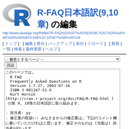
R-FAQ日本語訳(9,10
章)
の編集
http://www.okadajp.org/RWiki/?R-FAQ%E6%97%A5%E6%9C%AC%E8%AA%
9E%E8%A8%B3%289%2C10%E7%AB%A0%29
[
トップ
] [
編集
|
差分
|
バックアップ
|
添付
|
リロード
] [
新規
|
一覧
|
検索
|
最終更新
|
ヘルプ
]