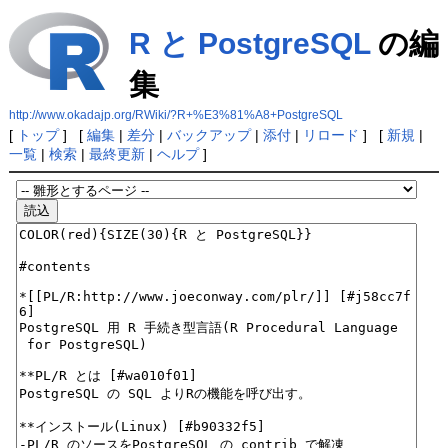
R と PostgreSQL
の編
集
http://www.okadajp.org/RWiki/?R+%E3%81%A8+PostgreSQL
[
トップ
] [
編集
|
差分
|
バックアップ
|
添付
|
リロード
] [
新規
|
一覧
|
検索
|
最終更新
|
ヘルプ
]