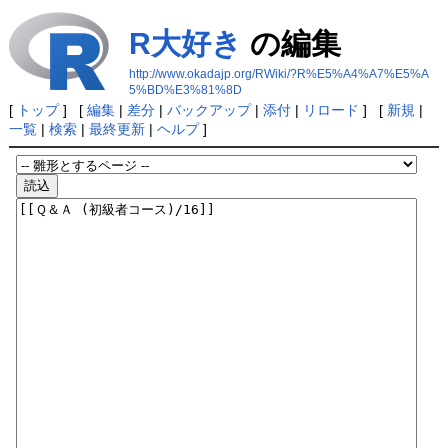
R大好き
の編集
http://www.okadajp.org/RWiki/?R%E5%A4%A7%E5%A
5%BD%E3%81%8D
[
トップ
] [
編集
|
差分
|
バックアップ
|
添付
|
リロード
] [
新規
|
一覧
|
検索
|
最終更新
|
ヘルプ
]