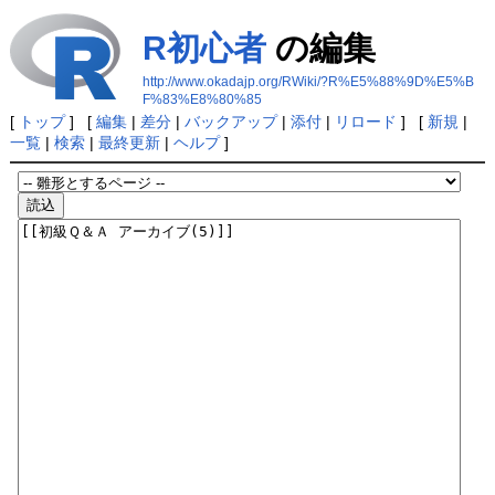
R初心者
の編集
http://www.okadajp.org/RWiki/?R%E5%88%9D%E5%B
F%83%E8%80%85
[
トップ
] [
編集
|
差分
|
バックアップ
|
添付
|
リロード
] [
新規
|
一覧
|
検索
|
最終更新
|
ヘルプ
]