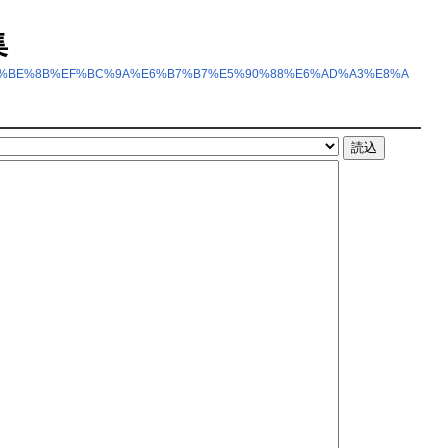
集
6%E4%BE%8B%EF%BC%9A%E6%B7%B7%E5%90%88%E6%AD%A3%E8%A