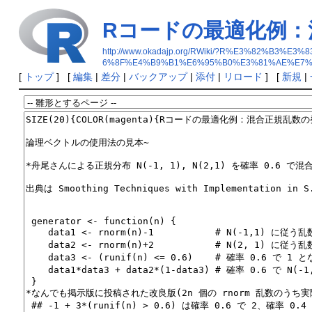
Rコードの最適化例：
http://www.okadajp.org/RWiki/?R%E3%82
6%8F%E4%B9%B1%E6%95%B0%E3%81%AE%E7%
[
トップ
] [
編集
|
差分
|
バックアップ
|
添付
|
リロード
] [
新規
|