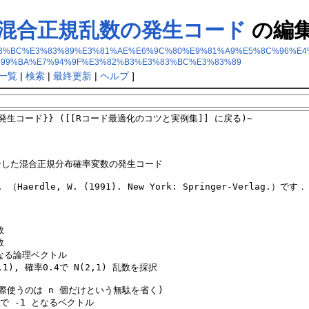
混合正規乱数の発生コード
の編
%B3%E3%83%BC%E3%83%89%E3%81%AE%E6%9C%80%E9%81%A9%E5%8C%9
99%BA%E7%94%9F%E3%82%B3%E3%83%BC%E3%83%89
一覧
|
検索
|
最終更新
|
ヘルプ
]