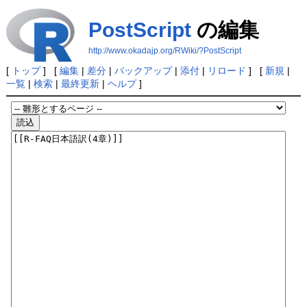
PostScript
の編集
http://www.okadajp.org/RWiki/?PostScript
[
トップ
] [
編集
|
差分
|
バックアップ
|
添付
|
リロード
] [
新規
|
一覧
|
検索
|
最終更新
|
ヘルプ
]