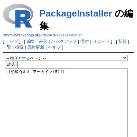
PackageInstaller
の編
集
http://www.okadajp.org/RWiki/?PackageInstaller
[
トップ
] [
編集
|
差分
|
バックアップ
|
添付
|
リロード
] [
新規
|
一覧
|
検索
|
最終更新
|
ヘルプ
]