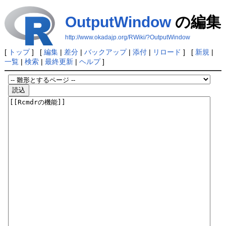
OutputWindow
の編集
http://www.okadajp.org/RWiki/?OutputWindow
[
トップ
] [
編集
|
差分
|
バックアップ
|
添付
|
リロード
] [
新規
|
一覧
|
検索
|
最終更新
|
ヘルプ
]