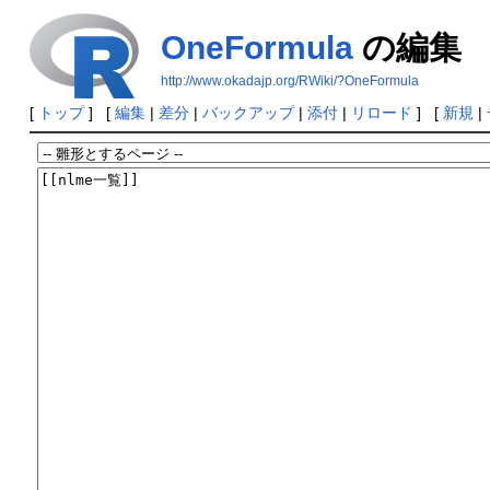
OneFormula
の編集
http://www.okadajp.org/RWiki/?OneFormula
[
トップ
] [
編集
|
差分
|
バックアップ
|
添付
|
リロード
] [
新規
|