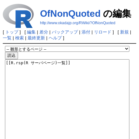
OfNonQuoted
の編集
http://www.okadajp.org/RWiki/?OfNonQuoted
[
トップ
] [
編集
|
差分
|
バックアップ
|
添付
|
リロード
] [
新規
|
一覧
|
検索
|
最終更新
|
ヘルプ
]