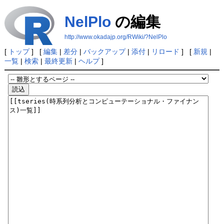
NelPlo
の編集
http://www.okadajp.org/RWiki/?NelPlo
[
トップ
] [
編集
|
差分
|
バックアップ
|
添付
|
リロード
] [
新規
|
一覧
|
検索
|
最終更新
|
ヘルプ
]