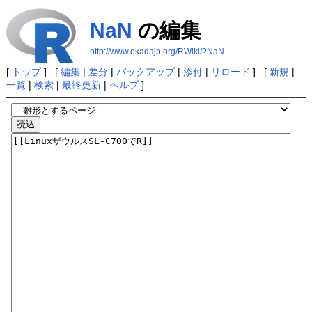
NaN
の編集
http://www.okadajp.org/RWiki/?NaN
[
トップ
] [
編集
|
差分
|
バックアップ
|
添付
|
リロード
] [
新規
|
一覧
|
検索
|
最終更新
|
ヘルプ
]