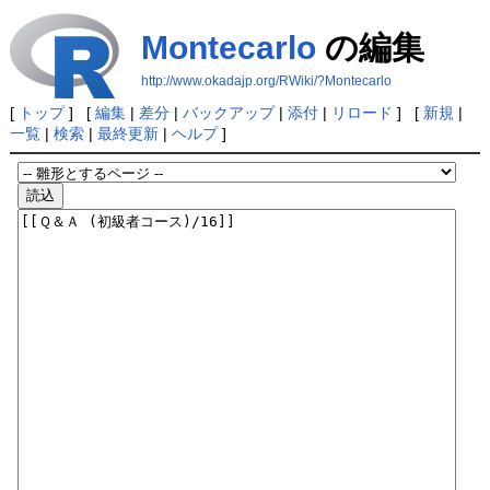
Montecarlo
の編集
http://www.okadajp.org/RWiki/?Montecarlo
[
トップ
] [
編集
|
差分
|
バックアップ
|
添付
|
リロード
] [
新規
|
一覧
|
検索
|
最終更新
|
ヘルプ
]