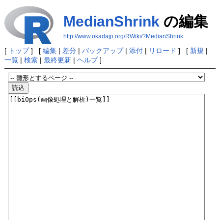
MedianShrink
の編集
http://www.okadajp.org/RWiki/?MedianShrink
[
トップ
] [
編集
|
差分
|
バックアップ
|
添付
|
リロード
] [
新規
|
一覧
|
検索
|
最終更新
|
ヘルプ
]