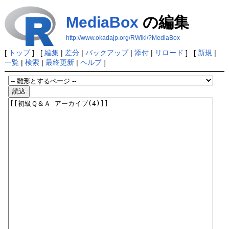
MediaBox
の編集
http://www.okadajp.org/RWiki/?MediaBox
[
トップ
] [
編集
|
差分
|
バックアップ
|
添付
|
リロード
] [
新規
|
一覧
|
検索
|
最終更新
|
ヘルプ
]