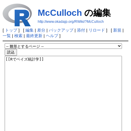
McCulloch
の編集
http://www.okadajp.org/RWiki/?McCulloch
[
トップ
] [
編集
|
差分
|
バックアップ
|
添付
|
リロード
] [
新規
|
一覧
|
検索
|
最終更新
|
ヘルプ
]