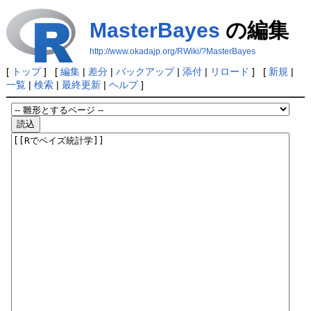
MasterBayes
の編集
http://www.okadajp.org/RWiki/?MasterBayes
[
トップ
] [
編集
|
差分
|
バックアップ
|
添付
|
リロード
] [
新規
|
一覧
|
検索
|
最終更新
|
ヘルプ
]