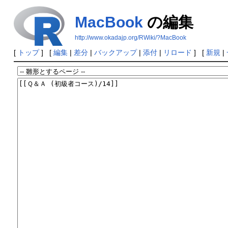
MacBook
の編集
http://www.okadajp.org/RWiki/?MacBook
[
トップ
] [
編集
|
差分
|
バックアップ
|
添付
|
リロード
] [
新規
|