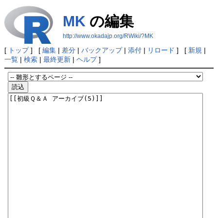
MK
の編集
http://www.okadajp.org/RWiki/?MK
[
トップ
] [
編集
|
差分
|
バックアップ
|
添付
|
リロード
] [
新規
|
一覧
|
検索
|
最終更新
|
ヘルプ
]