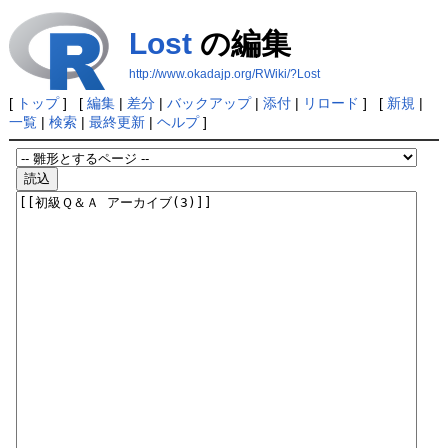
Lost
の編集
http://www.okadajp.org/RWiki/?Lost
[
トップ
] [
編集
|
差分
|
バックアップ
|
添付
|
リロード
] [
新規
|
一覧
|
検索
|
最終更新
|
ヘルプ
]