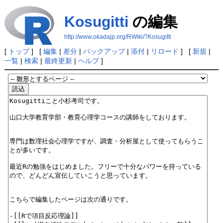
Kosugitti
の編集
http://www.okadajp.org/RWiki/?Kosugitti
[
トップ
] [
編集
|
差分
|
バックアップ
|
添付
|
リロード
] [
新規
|
一覧
|
検索
|
最終更新
|
ヘルプ
]