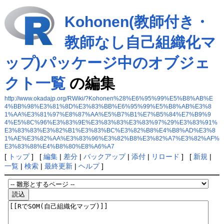
Kohonen(教師付き・
教師なし自己組織化マ
ップ)パッケージ中のオブジェ
クト一覧
の編集
http://www.okadajp.org/RWiki/?Kohonen%28%E6%95%99%E5%B8%AB%E
4%BB%98%E3%81%8D%E3%83%BB%E6%95%99%E5%B8%AB%E3%8
1%AA%E3%81%97%E8%87%AA%E5%B7%B1%E7%B5%84%E7%B9%9
4%E5%8C%96%E3%83%9E%E3%83%83%E3%83%97%29%E3%83%91%
E3%83%83%E3%82%B1%E3%83%BC%E3%82%B8%E4%B8%AD%E3%8
1%AE%E3%82%AA%E3%83%96%E3%82%B8%E3%82%A7%E3%82%AF%
E3%83%88%E4%B8%80%E8%A6%A7
[
トップ
] [
編集
|
差分
|
バックアップ
|
添付
|
リロード
] [
新規
|
一覧
|
検索
|
最終更新
|
ヘルプ
]