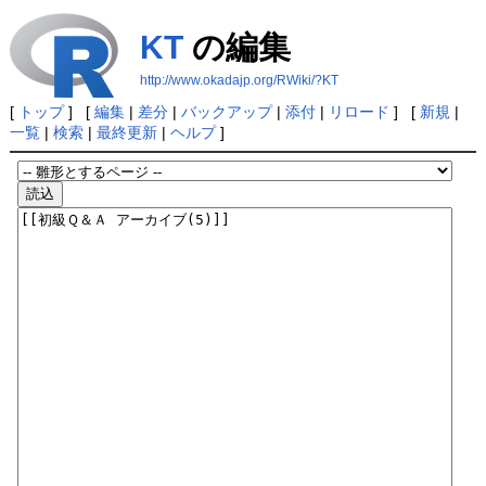
KT
の編集
http://www.okadajp.org/RWiki/?KT
[
トップ
] [
編集
|
差分
|
バックアップ
|
添付
|
リロード
] [
新規
|
一覧
|
検索
|
最終更新
|
ヘルプ
]