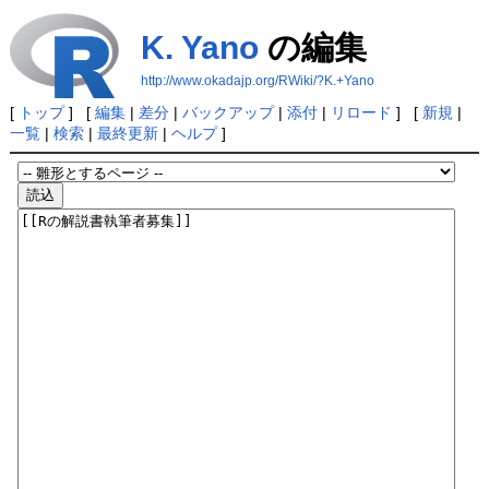
K. Yano
の編集
http://www.okadajp.org/RWiki/?K.+Yano
[
トップ
] [
編集
|
差分
|
バックアップ
|
添付
|
リロード
] [
新規
|
一覧
|
検索
|
最終更新
|
ヘルプ
]