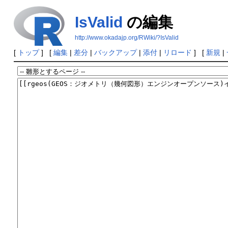
IsValid
の編集
http://www.okadajp.org/RWiki/?IsValid
[
トップ
] [
編集
|
差分
|
バックアップ
|
添付
|
リロード
] [
新規
|